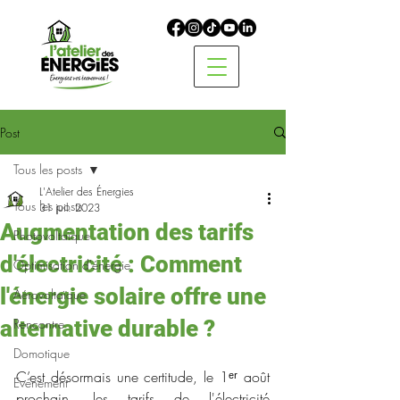
Post
Tous les posts
L'Atelier des Énergies
Tous les posts
31 juil. 2023
Augmentation des tarifs
Photovoltaïque
d'électricité : Comment
Optimisation d'énergie
l'énergie solaire offre une
Aérovoltaïque
alternative durable ?
Rencontre
Domotique
C’est désormais une certitude, le 1ᵉʳ août 
Evénement
prochain, les tarifs de l'électricité 