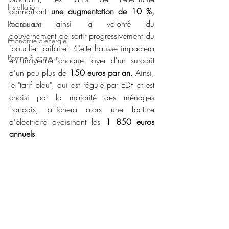
Installation
connaîtront 
une augmentation de 10 %,
marquant ainsi la volonté du 
Recrutement
gouvernement de sortir progressivement du 
Économie d'énergie
"bouclier tarifaire". Cette hausse impactera 
Pompe à chaleur
en moyenne chaque foyer d'un surcoût 
d'un peu plus de 
150 euros par an
. Ainsi, 
le "tarif bleu", qui est régulé par EDF et est 
choisi par la majorité des ménages 
français, affichera alors une facture 
d'électricité avoisinant les 
1 850 euros 
annuels
.