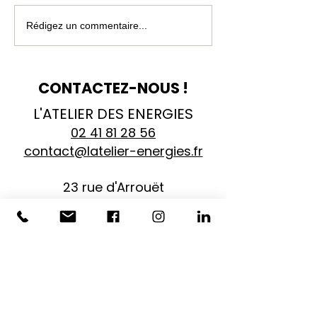
Profitez du retour des
L’Atelier des Éne
Rédigez un commentaire...
beaux jours avec L' Atelier
s’engage pour fa
des Énergies !
l'énergie solaire
CONTACTEZ-NOUS !
L'ATELIER DES ENERGIES
02 41 81 28 56
contact@latelier-energies.fr
23 rue d'Arrouët
Zone industrielle
49170 Saint Georges sur Loire
Maine et Loire
Besoin d'un conseil ?