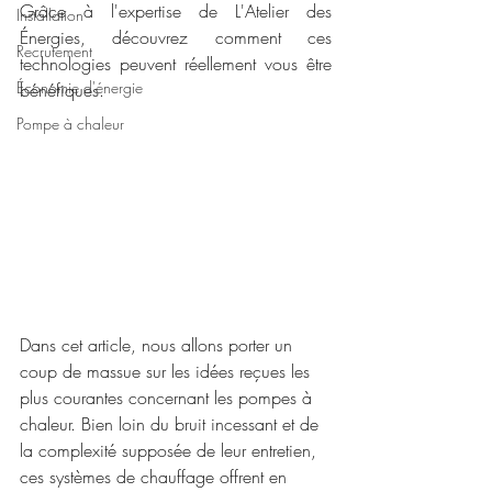
Grâce à l'expertise de L'Atelier des 
Installation
Énergies, découvrez comment ces 
Recrutement
technologies peuvent réellement vous être 
Économie d'énergie
bénéfiques.
Pompe à chaleur
Dans cet article, nous allons porter un 
coup de massue sur les idées reçues les 
plus courantes concernant les pompes à 
chaleur. Bien loin du bruit incessant et de 
la complexité supposée de leur entretien, 
ces systèmes de chauffage offrent en 