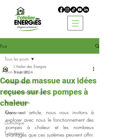
Post
Tous les posts
L'Atelier des Énergies
Tous les posts
5 avr. 2024
Coup de massue aux idées
Photovoltaïque
reçues sur les pompes à
Optimisation d'énergie
chaleur
Aérovoltaïque
Dans cet article, nous vous invitons à 
Rencontre
explorer avec nous le fonctionnement des 
Domotique
pompes à chaleur et les nombreux 
Evénement
avantages que ces systèmes peuvent offrir. 