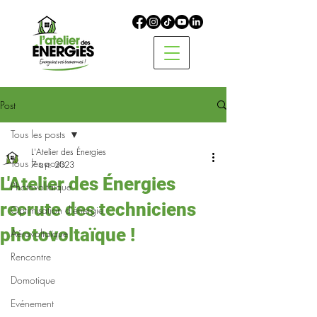
Post
Tous les posts
L'Atelier des Énergies
Tous les posts
7 avr. 2023
L'Atelier des Énergies
Photovoltaïque
recrute des techniciens
Optimisation d'énergie
photovoltaïque !
Aérovoltaïque
Rencontre
Domotique
Evénement