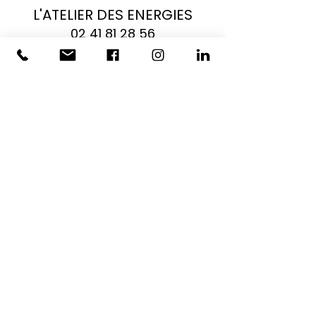
L'ATELIER DES ENERGIES
02 41 81 28 56
contact@latelier-energies.fr
23 rue d'Arrouët
Zone industrielle
49170 Saint Georges sur Loire
Maine et Loire
Besoin d'un conseil ?
Devis gratuit.
Faites-vous rappeler quand vous le
souhaitez !
Nos experts sont là pour vous guider.