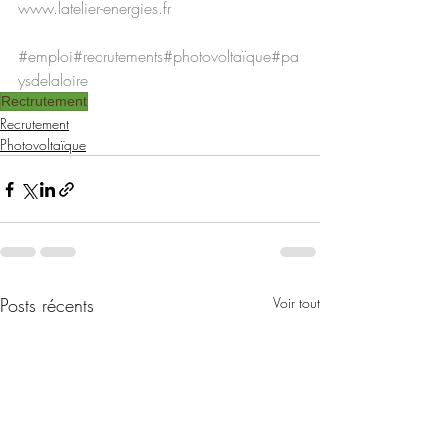
www.latelier-energies.fr
#emploi
#recrutements
#photovoltaïque
#pa
ysdelaloire
Rectrutement
Recrutement
Photovoltaïque
Posts récents
Voir tout