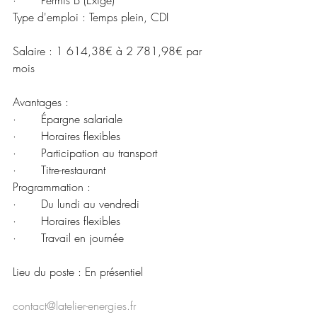
·       Permis B (Exigé)
Type d'emploi : Temps plein, CDI
Salaire : 1 614,38€ à 2 781,98€ par 
mois
Avantages :
·       Épargne salariale
·       Horaires flexibles
·       Participation au transport
·       Titre-restaurant
Programmation :
·       Du lundi au vendredi
·       Horaires flexibles
·       Travail en journée
Lieu du poste : En présentiel
contact@latelier-energies.fr