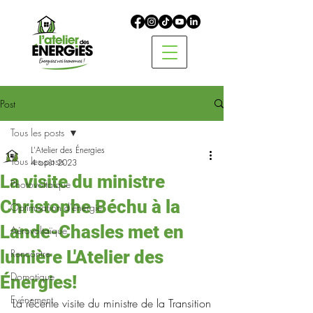
Post
Tous les posts
L'Atelier des Énergies
Tous les posts
4 août 2023
La visite du ministre
Photovoltaïque
Christophe Béchu à la
Optimisation d'énergie
Lande-Chasles met en
Aérovoltaïque
lumière L'Atelier des
Rencontre
Domotique
Énergies!
Evénement
La récente visite du ministre de la Transition 