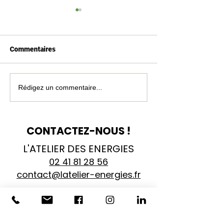
Commentaires
Autoconsommation
Conseil Conso : Où se
Rédigez un commentaire...
photovoltaïque : Un
trouvent les pri
modèle en pleine
pertes énergétiq
explosion
foyer ?
CONTACTEZ-NOUS !
L'ATELIER DES ENERGIES
02 41 81 28 56
contact@latelier-energies.fr
23 rue d'Arrouët
Zone industrielle