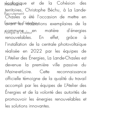
écologique et de la Cohésion des 
Installation
territoires, Christophe Béchu, à La Lande-
Recrutement
Chasles a été l'occasion de mettre en 
Économie d'énergie
avant les réalisations exemplaires de la 
commune en matière d'énergies 
Pompe à chaleur
renouvelables. En effet, grâce à 
l'installation de la centrale photovoltaïque 
réalisée en 2022 par les équipes de 
L'Atelier des Énergies, La Lande-Chasles est 
devenue la première ville passive du 
Maine-et-Loire. Cette reconnaissance 
officielle témoigne de la qualité du travail 
accompli par les équipes de L’Atelier des 
Énergies et de la volonté des autorités de 
promouvoir les énergies renouvelables et 
les solutions innovantes.