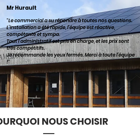
Mr
Hurault
"Le commercial a su répondre à toutes nos questions.
L’installation a été rapide, l’équipe est réactive,
compétente et sympa.
Tout l’administratif est pris en charge, et les prix sont
très compétitifs.
Je recommande les yeux fermés. Merci à toute l’équipe
!"
OURQUOI NOUS CHOISIR