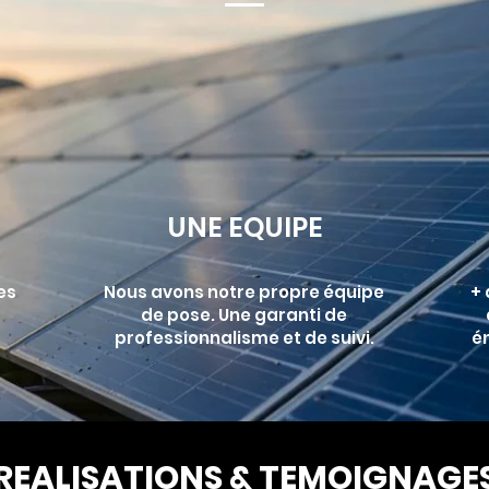
UNE EQUIPE
es
Nous avons notre propre équipe
+ 
de pose. Une garanti de
professionnalisme et de suivi.
é
REALISATIONS & TEMOIGNAGE