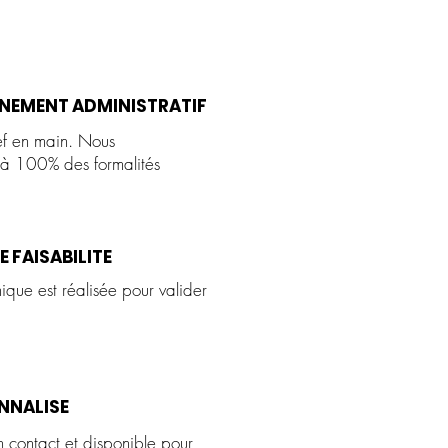
EMENT ADMINISTRATIF
lef en main. Nous
à 100% des formalités
.
E FAISABILITE
nique est réalisée pour valider
ONNALISE
n contact et disponible pour