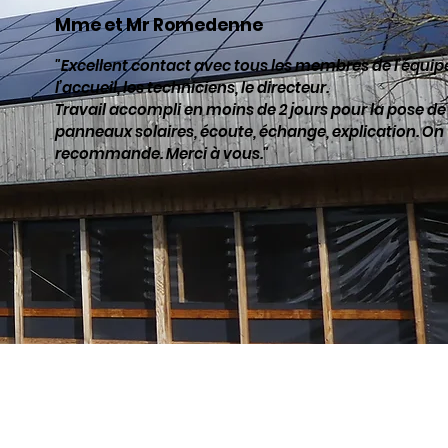
Mme et Mr Romedenne
"Excellent contact avec tous les membres de l’équipe
l’accueil, les techniciens, le directeur.
Travail accompli en moins de 2 jours pour la pose de
panneaux solaires, écoute, échange, explication. On
recommande. Merci à vous."