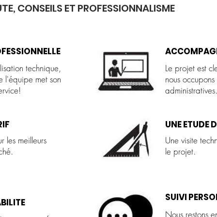
TE, CONSEILS ET PROFESSIONNALISME
OFESSIONNELLE
ACCOMPAGN
lisation technique,
Le projet est c
 l'équipe met son
nous
occupons
ervice!
administratives
RIF
UNE ETUDE D
ur les meilleurs
Une visite tech
rché.
le projet.
SUIVI PERS
BILITE
Nous restons e