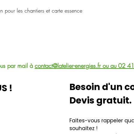
on pour les chantiers et carte essence
s
ous par mail à
c
ontact
@latelier-energies.fr
ou au
02 41
Besoin d'un co
S !
Devis gratuit.
Faites-vous rappeler qu
souhaitez !