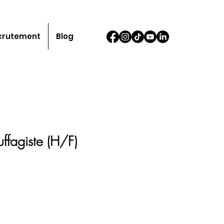
crutement
Blog
ffagiste (H/F)