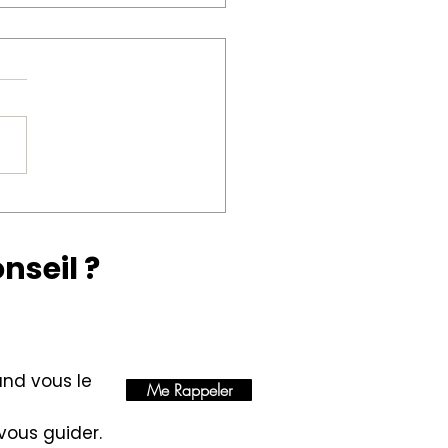
 de massue aux idées
es sur les pompes à
eur
nseil ?
and vous le
Me Rappeler
 vous guider.