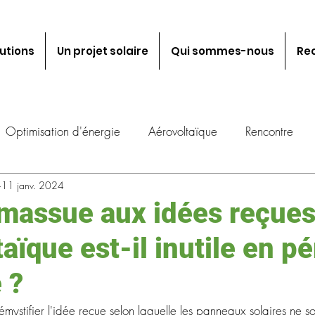
utions
Un projet solaire
Qui sommes-nous
Re
Optimisation d'énergie
Aérovoltaïque
Rencontre
11 janv. 2024
Recrutement
Économie d'énergie
Pompe à chaleur
massue aux idées reçues
aïque est-il inutile en p
 ?
mystifier l'idée reçue selon laquelle les panneaux solaires ne so