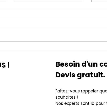
Le solaire bat des records en
Coup
2024 : un tournant pour
reçu
l'avenir énergétique en
chal
Besoin d'un co
S !
France
Devis gratuit.
Faites-vous rappeler qu
souhaitez !
Nos experts sont là pour