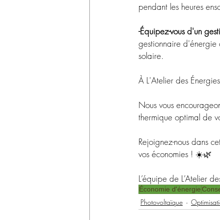
pendant les heures ensole
-Équipez-vous d'un gest
gestionnaire d'énergie
solaire.
À L'Atelier des Énergie
Nous vous encourageons à
thermique optimal de vo
Rejoignez-nous dans cet
vos économies ! ☀️🌿
L’équipe de L’Atelier de
Économie d'énergie
Conse
Photovoltaïque
Optimisat